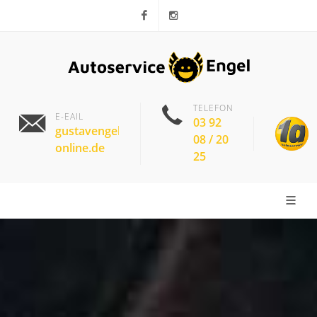
Facebook
Instagram
TELEFON
E-EAIL
03 92
gustavengel@t-
08 / 20
online.de
25